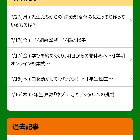
7/27( 月 ) 先生たちからの挑戦状！夏休みにこっそり作って
いるものは？
7/17( 金 ) １学期終業式 学級の様子
7/17( 金 ) 学びを締めくくり、明日からの夏休みへ ～1学期
オンライン終業式～
7/16( 木 ) 口を動かして「パックン！」 ～1年生 図工～
7/16( 木 ) 3年生 算数「棒グラフ」とデジタルへの挑戦
過去記事