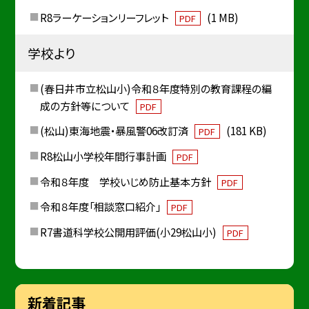
R8ラーケーションリーフレット
(1 MB)
PDF
学校より
(春日井市立松山小)令和８年度特別の教育課程の編
成の方針等について
PDF
(松山)東海地震・暴風警06改訂済
(181 KB)
PDF
R8松山小学校年間行事計画
PDF
令和８年度 学校いじめ防止基本方針
PDF
令和８年度「相談窓口紹介」
PDF
R7書道科学校公開用評価(小29松山小)
PDF
新着記事