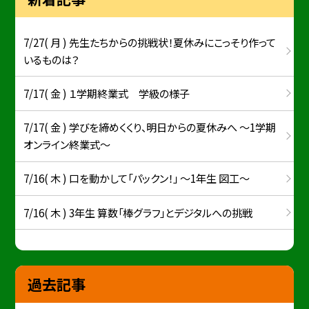
7/27( 月 ) 先生たちからの挑戦状！夏休みにこっそり作って
いるものは？
7/17( 金 ) １学期終業式 学級の様子
7/17( 金 ) 学びを締めくくり、明日からの夏休みへ ～1学期
オンライン終業式～
7/16( 木 ) 口を動かして「パックン！」 ～1年生 図工～
7/16( 木 ) 3年生 算数「棒グラフ」とデジタルへの挑戦
過去記事