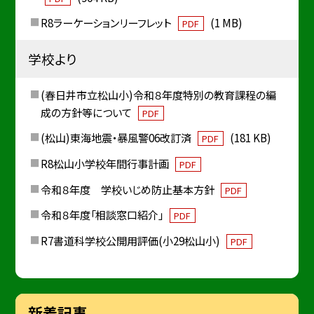
R8ラーケーションリーフレット
(1 MB)
PDF
学校より
(春日井市立松山小)令和８年度特別の教育課程の編
成の方針等について
PDF
(松山)東海地震・暴風警06改訂済
(181 KB)
PDF
R8松山小学校年間行事計画
PDF
令和８年度 学校いじめ防止基本方針
PDF
令和８年度「相談窓口紹介」
PDF
R7書道科学校公開用評価(小29松山小)
PDF
新着記事