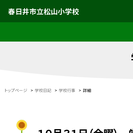
春日井市立松山小学校
トップページ
>
学校日記
>
学校行事
>
詳細