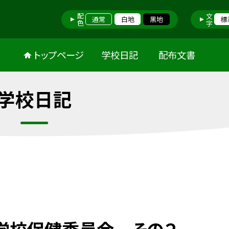
配色
文字
通常
白地
黒地
標
トップページ
学校日記
配布文書
学校日記