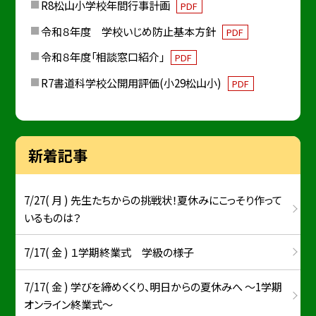
R8松山小学校年間行事計画
PDF
令和８年度 学校いじめ防止基本方針
PDF
令和８年度「相談窓口紹介」
PDF
R7書道科学校公開用評価(小29松山小)
PDF
新着記事
7/27( 月 ) 先生たちからの挑戦状！夏休みにこっそり作って
いるものは？
7/17( 金 ) １学期終業式 学級の様子
7/17( 金 ) 学びを締めくくり、明日からの夏休みへ ～1学期
オンライン終業式～