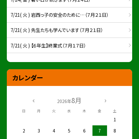
7/21( 火 ) 岩西っ子の安全のために…（７月２１日）
7/21( 火 ) 先生たちも学んでいます（７月２１日）
7/21( 火 ) 【６年生】終業式（７月１７日）
カレンダー
8月
2026年
日
月
火
水
木
金
土
1
2
3
4
5
6
7
8