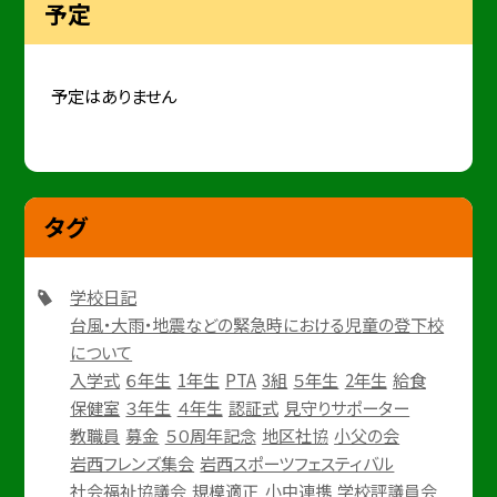
予定
予定はありません
タグ
学校日記
台風・大雨・地震などの緊急時における児童の登下校
について
入学式
６年生
1年生
PTA
3組
５年生
2年生
給食
保健室
３年生
４年生
認証式
見守りサポーター
教職員
募金
５０周年記念
地区社協
小父の会
岩西フレンズ集会
岩西スポーツフェスティバル
社会福祉協議会
規模適正
小中連携
学校評議員会