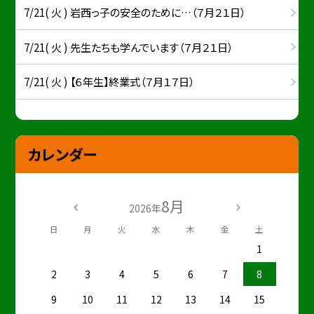
7/21( 火 ) 岩西っ子の安全のために…（７月２１日）
7/21( 火 ) 先生たちも学んでいます（７月２１日）
7/21( 火 ) 【６年生】終業式（７月１７日）
カレンダー
8月
2026年
日
月
火
水
木
金
土
1
2
3
4
5
6
7
8
9
10
11
12
13
14
15