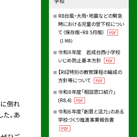
学校
R8台風・大雨・地震などの緊急
時における児童の登下校につい
て（保存版・R8 5月版）
PDF
(1 MB)
令和８年度 岩成台西小学校
いじめ防止基本方針
PDF
【R8】特別の教育課程の編成の
方針等について
PDF
令和８年度「相談窓口紹介」
(R8.4)
PDF
ろに倒れ
令和６年度「創意と活力」のある
した。あ
学校づくり推進事業報告書
PDF
、ぜひご