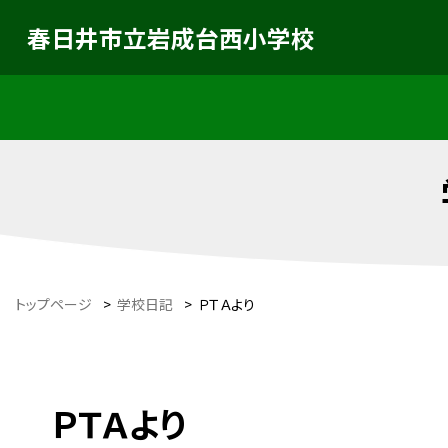
春日井市立岩成台西小学校
トップページ
>
学校日記
>
ＰＴＡより
ＰＴＡより