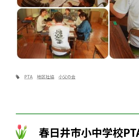
PTA
地区社協
小父の会
春日井市小中学校PT