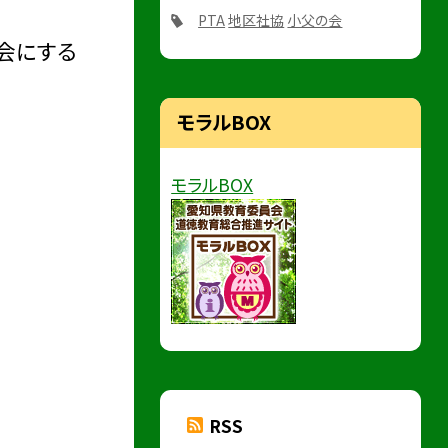
PTA
地区社協
小父の会
会にする
モラルBOX
モラルBOX
RSS