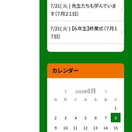
7/21( 火 ) 先生たちも学んでいま
す（７月２１日）
7/21( 火 ) 【６年生】終業式（７月１
７日）
カレンダー
8月
2026年
日
月
火
水
木
金
土
1
2
3
4
5
6
7
8
9
10
11
12
13
14
15