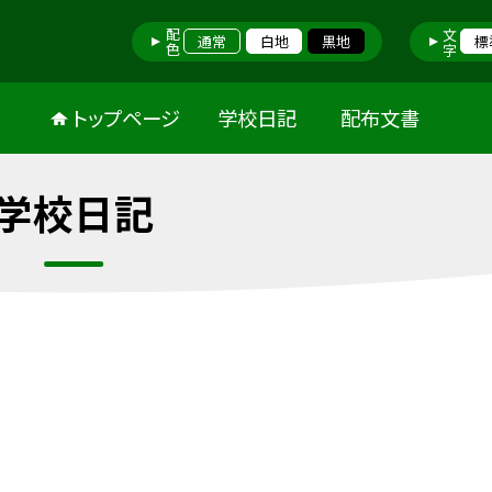
配色
文字
通常
白地
黒地
標
トップページ
学校日記
配布文書
学校日記