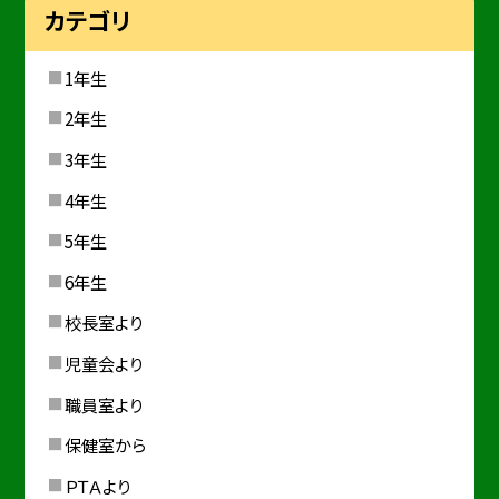
カテゴリ
1年生
2年生
3年生
4年生
5年生
6年生
校長室より
児童会より
職員室より
保健室から
ＰＴＡより