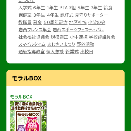
入学式
６年生
1年生
PTA
3組
５年生
2年生
給食
保健室
３年生
４年生
認証式
見守りサポーター
教職員
募金
５０周年記念
地区社協
小父の会
岩西フレンズ集会
岩西スポーツフェスティバル
社会福祉協議会
規模適正
小中連携
学校評議員会
スマイルタイム
あじさいまつり
野外活動
通級指導教室
個人懇談
終業式
出校日
モラルBOX
モラルBOX