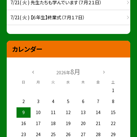
7/21( 火 ) 先生たちも学んでいます（７月２１日）
7/21( 火 ) 【６年生】終業式（７月１７日）
カレンダー
8月
2026年
日
月
火
水
木
金
土
1
2
3
4
5
6
7
8
9
10
11
12
13
14
15
16
17
18
19
20
21
22
23
24
25
26
27
28
29