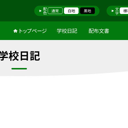
配色
文字
通常
白地
黒地
標
トップページ
学校日記
配布文書
学校日記