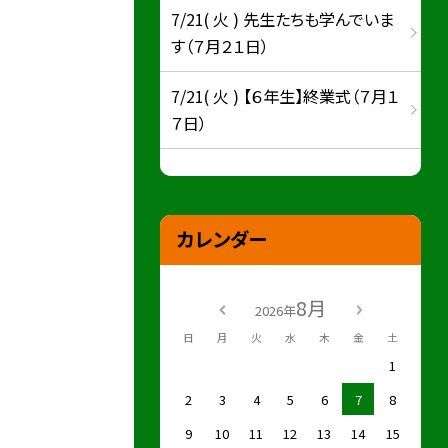
7/21( 火 ) 先生たちも学んでいま
す（７月２１日）
7/21( 火 ) 【６年生】終業式（７月１
７日）
カレンダー
8月
2026年
日
月
火
水
木
金
土
1
2
3
4
5
6
7
8
9
10
11
12
13
14
15