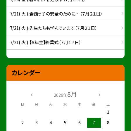
7/21( 火 ) 岩西っ子の安全のために…（７月２１日）
7/21( 火 ) 先生たちも学んでいます（７月２１日）
7/21( 火 ) 【６年生】終業式（７月１７日）
カレンダー
8月
2026年
日
月
火
水
木
金
土
1
2
3
4
5
6
7
8