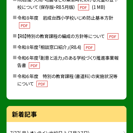
校について（保存版・R8 5月版）
(1 MB)
PDF
令和８年度 岩成台西小学校いじめ防止基本方針
PDF
【R8】特別の教育課程の編成の方針等について
PDF
令和８年度「相談窓口紹介」(R8.4)
PDF
令和６年度「創意と活力」のある学校づくり推進事業報
告書
PDF
令和６年度 特別の教育課程（書道科）の実施状況等
について
PDF
新着記事
7/27( 月 ) オンライン出校日♪（７月２７日）