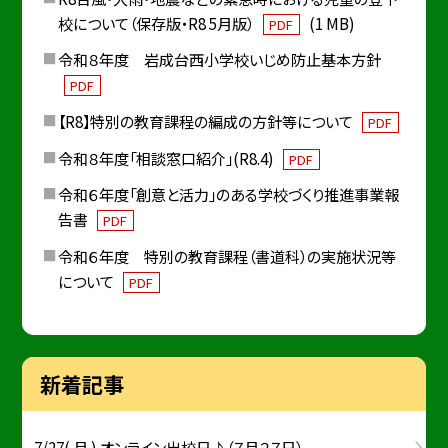
校について（保存版・R8 5月版）
(1 MB)
PDF
令和８年度 岩成台西小学校いじめ防止基本方針
PDF
【R8】特別の教育課程の編成の方針等について
PDF
令和８年度「相談窓口紹介」(R8.4)
PDF
令和６年度「創意と活力」のある学校づくり推進事業報
告書
PDF
令和６年度 特別の教育課程（書道科）の実施状況等
について
PDF
新着記事
7/27( 月 ) オンライン出校日♪（７月２７日）