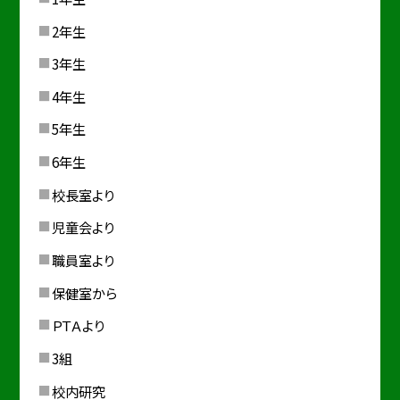
2年生
3年生
4年生
5年生
6年生
校長室より
児童会より
職員室より
保健室から
ＰＴＡより
3組
校内研究