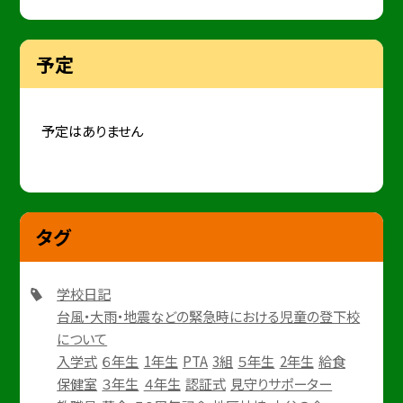
予定
予定はありません
タグ
学校日記
台風・大雨・地震などの緊急時における児童の登下校
について
入学式
６年生
1年生
PTA
3組
５年生
2年生
給食
保健室
３年生
４年生
認証式
見守りサポーター