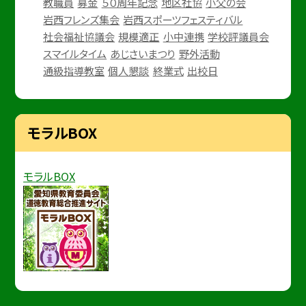
教職員
募金
５０周年記念
地区社協
小父の会
岩西フレンズ集会
岩西スポーツフェスティバル
社会福祉協議会
規模適正
小中連携
学校評議員会
スマイルタイム
あじさいまつり
野外活動
通級指導教室
個人懇談
終業式
出校日
モラルBOX
モラルBOX