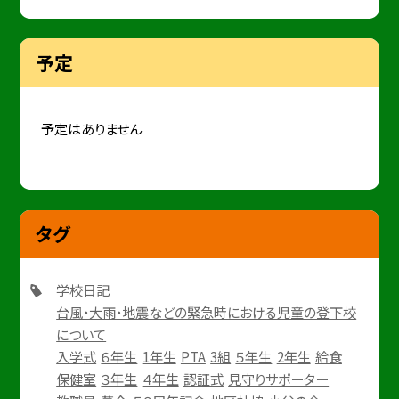
予定
予定はありません
タグ
学校日記
台風・大雨・地震などの緊急時における児童の登下校
について
入学式
６年生
1年生
PTA
3組
５年生
2年生
給食
保健室
３年生
４年生
認証式
見守りサポーター