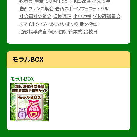
教職員
募金
５０周年記念
地区社協
小父の会
岩西フレンズ集会
岩西スポーツフェスティバル
社会福祉協議会
規模適正
小中連携
学校評議員会
スマイルタイム
あじさいまつり
野外活動
通級指導教室
個人懇談
終業式
出校日
モラルBOX
モラルBOX