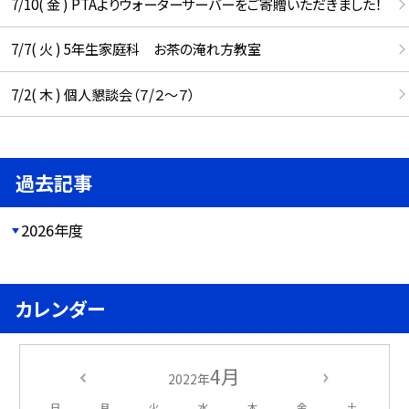
7/10( 金 ) PTAよりウォーターサーバーをご寄贈いただきました！
7/7( 火 ) 5年生家庭科 お茶の淹れ方教室
7/2( 木 ) 個人懇談会（７/２～７）
過去記事
2026年度
カレンダー
4月
2022年
日
月
火
水
木
金
土