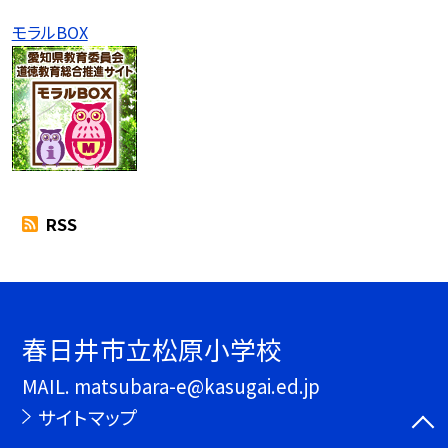
モラルBOX
RSS
春日井市立松原小学校
MAIL. matsubara-e@kasugai.ed.jp
サイトマップ