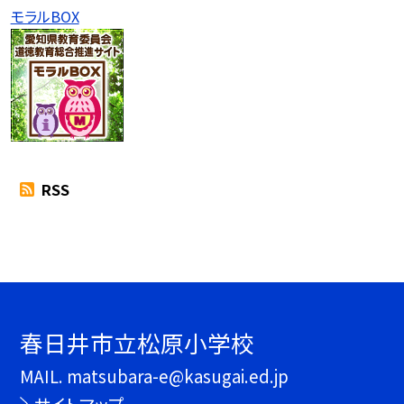
モラルBOX
RSS
春日井市立松原小学校
MAIL. matsubara-e@kasugai.ed.jp
サイトマップ