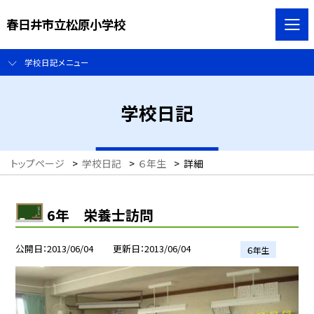
春日井市立松原小学校
学校日記メニュー
学校日記
トップページ
>
学校日記
>
６年生
>
詳細
6年 栄養士訪問
公開日
2013/06/04
更新日
2013/06/04
６年生