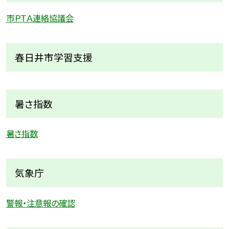
市ＰＴＡ連絡協議会
春日井市学習支援
暑さ指数
暑さ指数
気象庁
警報・注意報の確認