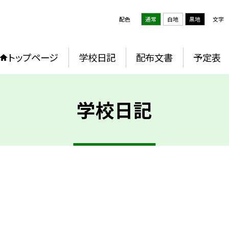
配色
通常
白地
黒地
文字
トップページ
学校日記
配布文書
予定表
学校日記