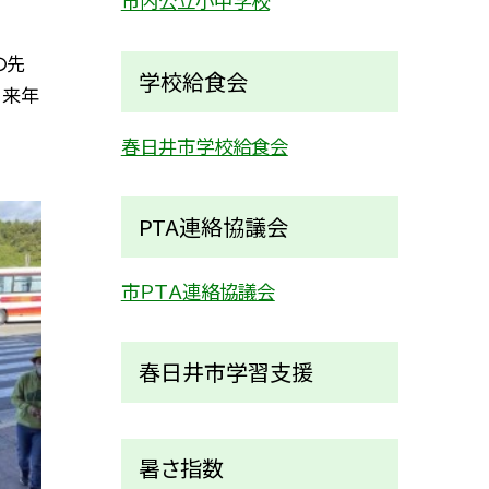
市内公立小中学校
の先
学校給食会
、来年
春日井市学校給食会
PTA連絡協議会
市ＰＴＡ連絡協議会
春日井市学習支援
暑さ指数