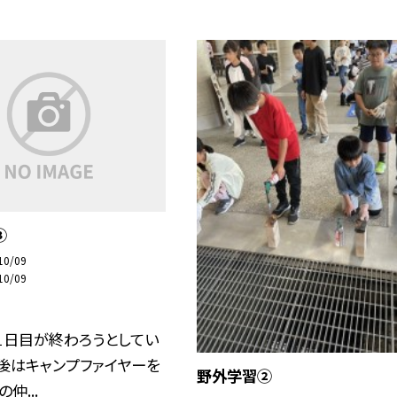
③
10/09
10/09
１日目が終わろうとしてい
後はキャンプファイヤーを
野外学習②
仲...