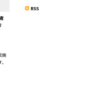
RSS
者
診
実施
す。