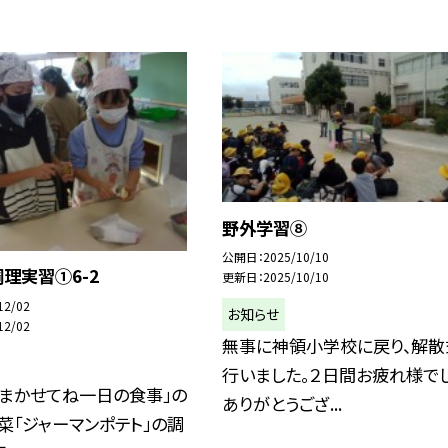
野外学習⑧
公開日
2025/10/10
理実習①6-2
更新日
2025/10/10
12/02
お知らせ
12/02
無事に神領小学校に戻り、解散
行いました。２日間お疲れ様でし
「まかせてね一日の食事」の
ありがとうござ...
菜「ジャーマンポテト」の調