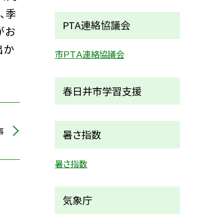
、季
PTA連絡協議会
がお
出か
市ＰＴＡ連絡協議会
春日井市学習支援
事
暑さ指数
暑さ指数
気象庁