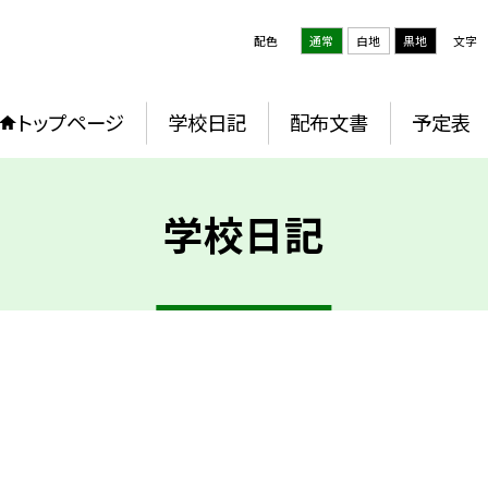
配色
通常
白地
黒地
文字
トップページ
学校日記
配布文書
予定表
学校日記