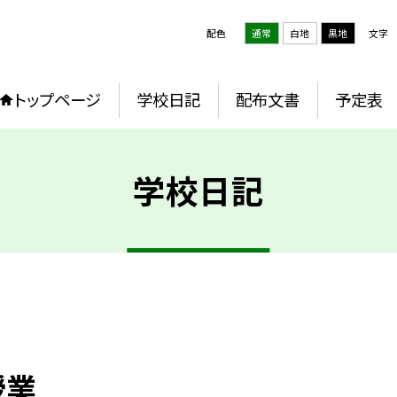
配色
通常
白地
黒地
文字
トップページ
学校日記
配布文書
予定表
学校日記
授業