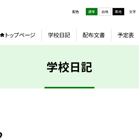
配色
通常
白地
黒地
文字
トップページ
学校日記
配布文書
予定表
学校日記
２