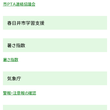
市ＰＴＡ連絡協議会
春日井市学習支援
暑さ指数
暑さ指数
気象庁
警報・注意報の確認