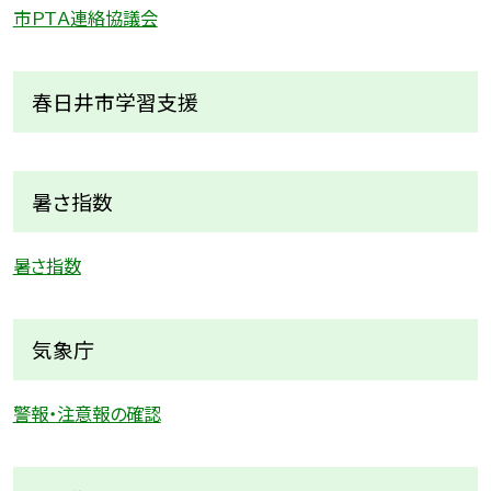
市ＰＴＡ連絡協議会
春日井市学習支援
暑さ指数
暑さ指数
気象庁
警報・注意報の確認