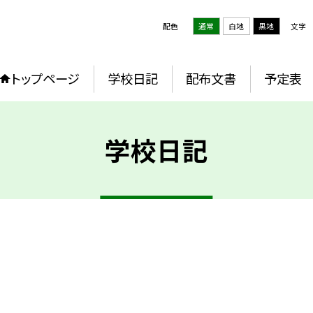
配色
通常
白地
黒地
文字
トップページ
学校日記
配布文書
予定表
学校日記