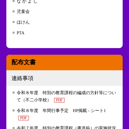
な か よ し
児童会
ほけん
PTA
配布文書
連絡事項
令和８年度 特別の教育課程の編成の方針等につい
て（不二小学校）
PDF
令和８年度 年間行事予定 HP掲載 - シート1
PDF
令和７年度 特別の教育課程（書道科）の実施状況