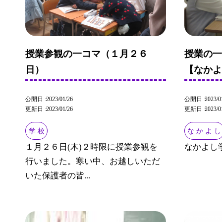
授業参観の一コマ（１月２６
授業の
日）
【なか
公開日
2023/01/26
公開日
2023/0
更新日
2023/01/26
更新日
2023/0
学 校
な か よ し
１月２６日(木)２時限に授業参観を
なかよし
行いました。寒い中、お越しいただ
いた保護者の皆...