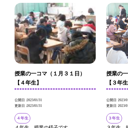
授業の一コマ（１月３１日）
授業の
【４年生】
【３年
公開日
2023/01/31
公開日
2023/0
更新日
2023/01/31
更新日
2023/0
４年生
３年生
４年生、授業の様子です。
３年生、