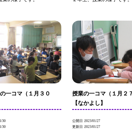
観の一コマ（１月３０
授業の一コマ（１月２
【なかよし】
1/30
公開日
2023/01/27
1/30
更新日
2023/01/27