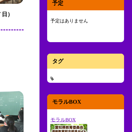
予定
７日）
予定はありません
タグ
。
モラルBOX
モラルBOX