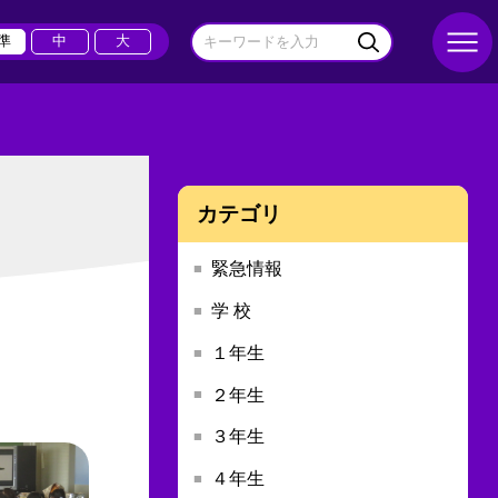
準
中
大
カテゴリ
緊急情報
学 校
１年生
２年生
３年生
４年生