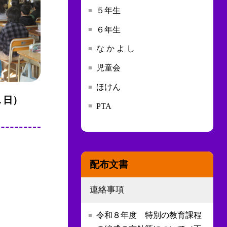
５年生
６年生
な か よ し
児童会
ほけん
１日）
PTA
配布文書
連絡事項
。
令和８年度 特別の教育課程