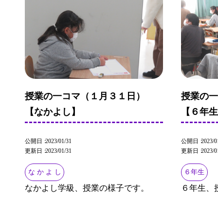
授業の一コマ（１月３１日）
授業の
【なかよし】
【６年
公開日
2023/01/31
公開日
2023/0
更新日
2023/01/31
更新日
2023/0
な か よ し
６年生
なかよし学級、授業の様子です。
６年生、