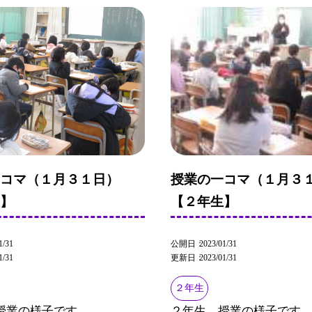
一コマ（１月３１日）
授業の一コマ（１月３
生】
【２年生】
1/31
公開日
2023/01/31
1/31
更新日
2023/01/31
２年生
授業の様子です。
２年生、授業の様子です