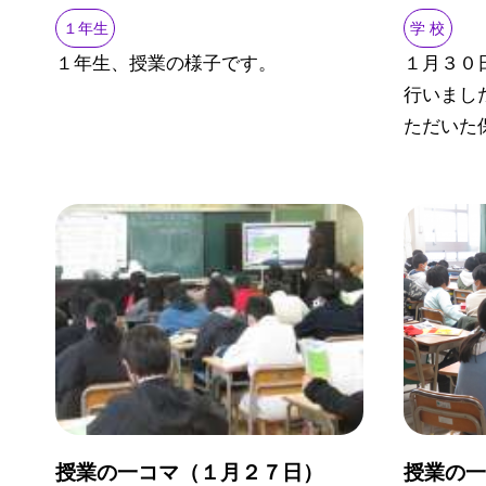
１年生
学 校
１年生、授業の様子です。
１月３０
行いまし
ただいた保
授業の一コマ（１月２７日）
授業の