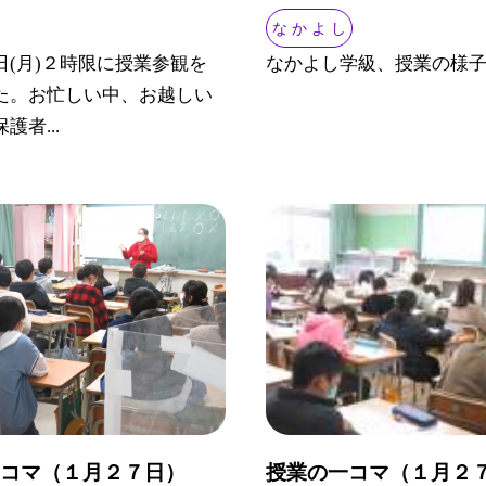
な か よ し
日(月)２時限に授業参観を
なかよし学級、授業の様
た。お忙しい中、お越しい
護者...
一コマ（１月２７日）
授業の一コマ（１月２