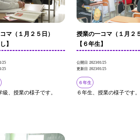
一コマ（１月２５日）
授業の一コマ（１月２
よし】
【６年生】
1/25
公開日
2023/01/25
1/25
更新日
2023/01/25
６年生
学級、授業の様子です。
６年生、授業の様子です