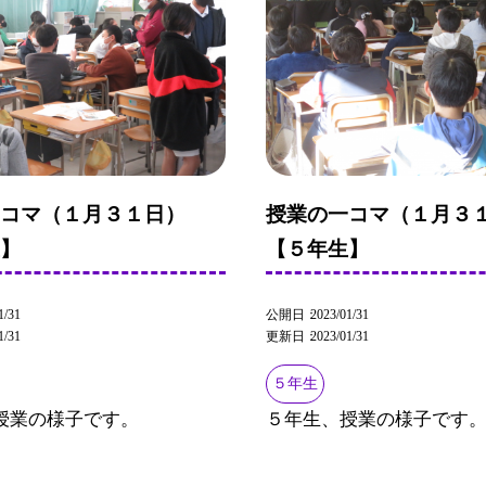
一コマ（１月３１日）
授業の一コマ（１月３
生】
【５年生】
1/31
公開日
2023/01/31
1/31
更新日
2023/01/31
５年生
授業の様子です。
５年生、授業の様子です