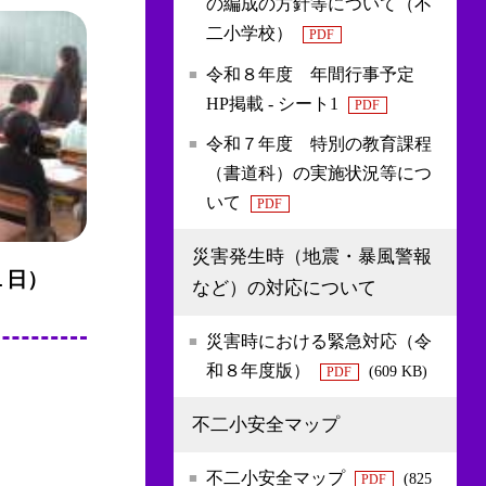
の編成の方針等について（不
二小学校）
PDF
令和８年度 年間行事予定
HP掲載 - シート1
PDF
令和７年度 特別の教育課程
（書道科）の実施状況等につ
いて
PDF
災害発生時（地震・暴風警報
１日）
など）の対応について
災害時における緊急対応（令
和８年度版）
(609 KB)
PDF
不二小安全マップ
不二小安全マップ
(825
PDF
。