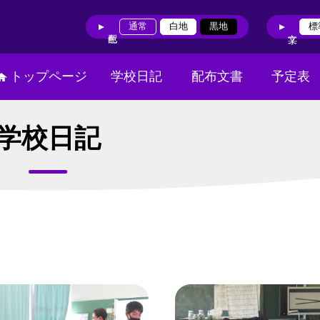
通常
白地
黒地
標
トップページ
学校日記
配布文書
予定表
学校日記