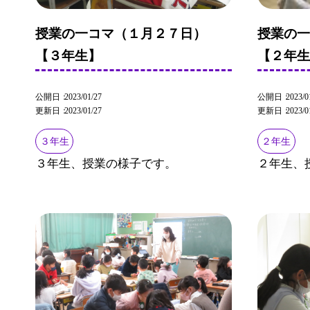
授業の一コマ（１月２７日）
授業の
【３年生】
【２年
公開日
2023/01/27
公開日
2023/0
更新日
2023/01/27
更新日
2023/0
３年生
２年生
３年生、授業の様子です。
２年生、