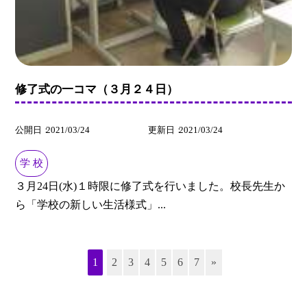
修了式の一コマ（３月２４日）
公開日
2021/03/24
更新日
2021/03/24
学 校
３月24日(水)１時限に修了式を行いました。校長先生か
ら「学校の新しい生活様式」...
1
2
3
4
5
6
7
»