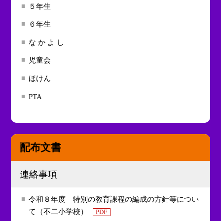
５年生
６年生
な か よ し
児童会
ほけん
PTA
配布文書
連絡事項
令和８年度 特別の教育課程の編成の方針等につい
て（不二小学校）
PDF