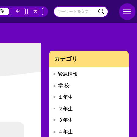
標準
中
大
カテゴリ
緊急情報
学 校
１年生
２年生
３年生
４年生