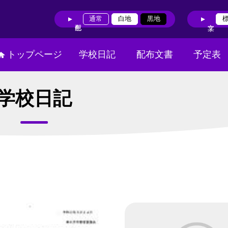
通常
白地
黒地
トップページ
学校日記
配布文書
予定表
学校日記