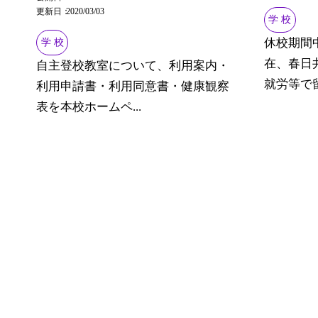
更新日
2020/03/03
学 校
休校期間
学 校
在、春日
自主登校教室について、利用案内・
就労等で留
利用申請書・利用同意書・健康観察
表を本校ホームペ...