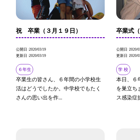
祝 卒業（３月１９日）
卒業式
公開日
2020/03/19
公開日
2020/0
更新日
2020/03/19
更新日
2020/0
６年生
学 校
卒業生の皆さん、６年間の小学校生
本日、６
活はどうでしたか。中学校でもたく
を巣立ち
さんの思い出を作...
ス感染症拡