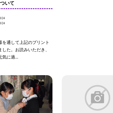
について
3/24
3/24
様を通して上記のプリント
ました。お読みいただき、
気に過...