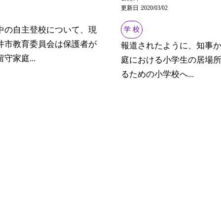
更新日
2020/03/02
中の自主登校について、現
学 校
井市教育委員会は保護者が
報道されたように、知事
守家庭...
庭における小学生の居場
るための小学校へ...