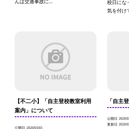
んは交通事故に...
校日にな
気を付けて
【不二小】「自主登校教室利用
「自主
案内」について
公開日
2020/0
更新日
2020/0
公開日
2020/03/03