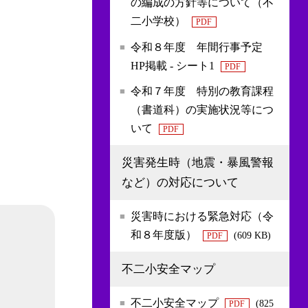
の編成の方針等について（不
二小学校）
PDF
令和８年度 年間行事予定
HP掲載 - シート1
PDF
令和７年度 特別の教育課程
（書道科）の実施状況等につ
いて
PDF
災害発生時（地震・暴風警報
など）の対応について
災害時における緊急対応（令
和８年度版）
(609 KB)
PDF
不二小安全マップ
不二小安全マップ
(825
PDF