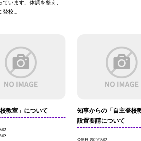
っています。体調を整え、
登校...
登校教室」について
知事からの「自主登校
設置要請について
3/02
3/02
公開日
2020/03/02