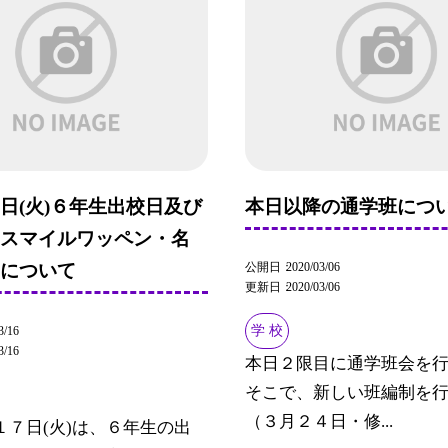
日(火)６年生出校日及び
本日以降の通学班につ
のスマイルワッペン・名
公開日
2020/03/06
スについて
更新日
2020/03/06
学 校
3/16
3/16
本日２限目に通学班会を
そこで、新しい班編制を
（３月２４日・修...
１７日(火)は、６年生の出