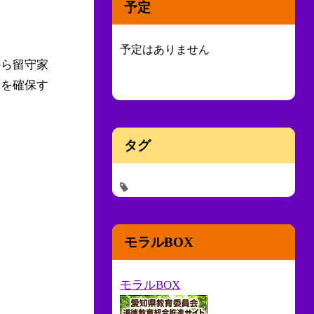
予定
予定はありません
から留守家
所を確保す
タグ
モラルBOX
モラルBOX