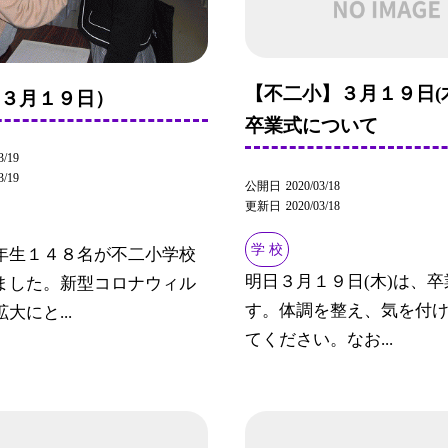
【不二小】３月１９日(
（３月１９日）
卒業式について
3/19
3/19
公開日
2020/03/18
更新日
2020/03/18
学 校
年生１４８名が不二小学校
明日３月１９日(木)は、卒
ました。新型コロナウィル
す。体調を整え、気を付
大にと...
てください。なお...