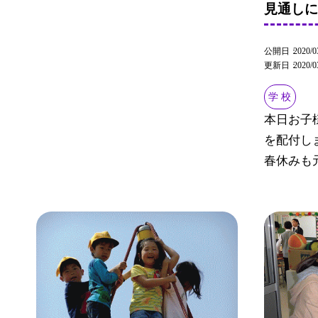
見通し
公開日
2020/0
更新日
2020/0
学 校
本日お子
を配付し
春休みも元