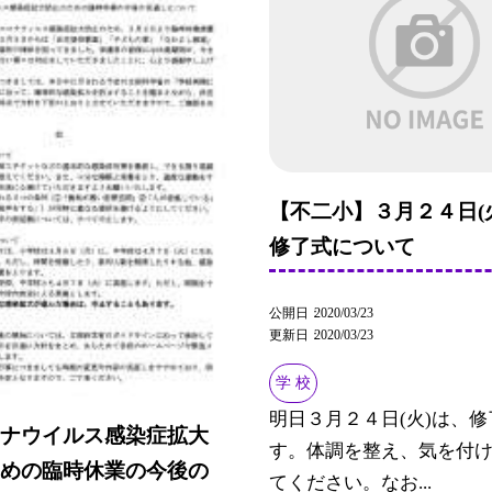
【不二小】３月２４日(
修了式について
公開日
2020/03/23
更新日
2020/03/23
学 校
明日３月２４日(火)は、修
ロナウイルス感染症拡大
す。体調を整え、気を付
ための臨時休業の今後の
てください。なお...