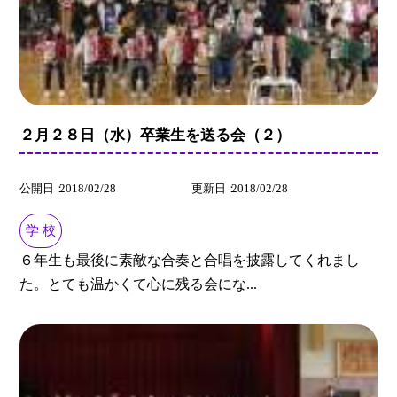
２月２８日（水）卒業生を送る会（２）
公開日
2018/02/28
更新日
2018/02/28
学 校
６年生も最後に素敵な合奏と合唱を披露してくれまし
た。とても温かくて心に残る会にな...