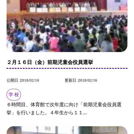
２月１６日（金）前期児童会役員選挙
公開日
2018/02/16
更新日
2018/02/16
学 校
６時間目、体育館で次年度に向け「前期児童会役員選
挙」を行いました。４年生から１１...