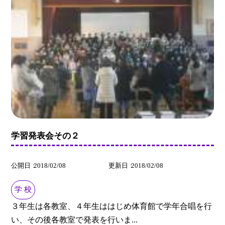
学習発表会その２
公開日
2018/02/08
更新日
2018/02/08
学 校
３年生は各教室、４年生ははじめ体育館で学年合唱を行
い、その後各教室で発表を行いま...