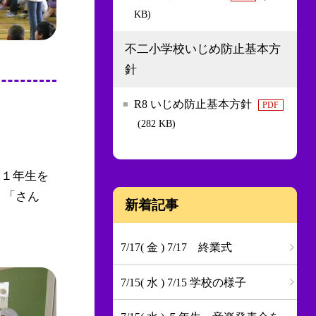
KB)
不二小学校いじめ防止基本方
針
R8 いじめ防止基本方針
PDF
(282 KB)
、１年生を
 「さん
新着記事
7/17( 金 ) 7/17 終業式
7/15( 水 ) 7/15 学校の様子