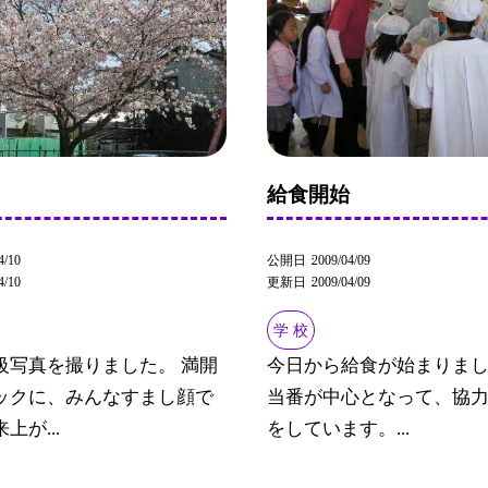
真
給食開始
4/10
公開日
2009/04/09
4/10
更新日
2009/04/09
学 校
級写真を撮りました。 満開
今日から給食が始まりまし
ックに、みんなすまし顔で
当番が中心となって、協
上が...
をしています。...