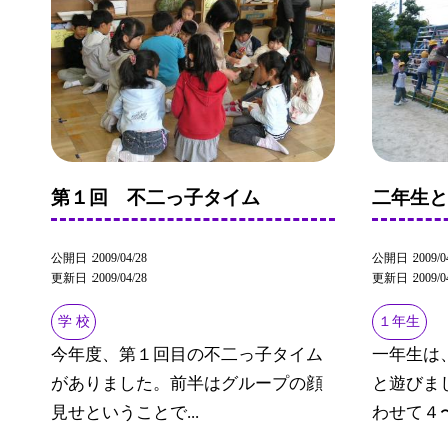
第１回 不二っ子タイム
二年生
公開日
2009/04/28
公開日
2009/0
更新日
2009/04/28
更新日
2009/0
学 校
１年生
今年度、第１回目の不二っ子タイム
一年生は
がありました。前半はグループの顔
と遊びま
見せということで...
わせて４〜