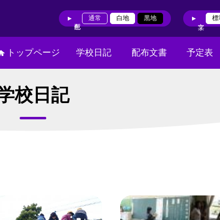
通常
白地
黒地
標
トップページ
学校日記
配布文書
予定表
学校日記