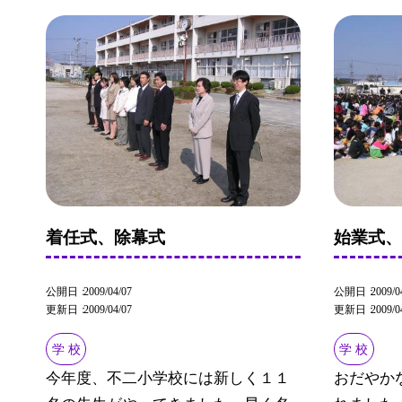
着任式、除幕式
始業式
公開日
2009/04/07
公開日
2009/0
更新日
2009/04/07
更新日
2009/0
学 校
学 校
今年度、不二小学校には新しく１１
おだやか