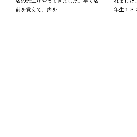
名の先生がやってきました。早く名
れました
前を覚えて、声を...
年生１３２