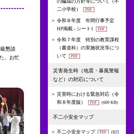
の編成の方針等について（不
二小学校）
PDF
令和８年度 年間行事予定
HP掲載 - シート1
PDF
令和７年度 特別の教育課程
（書道科）の実施状況等につ
学級懇談
いて
PDF
した。お忙
災害発生時（地震・暴風警報
など）の対応について
災害時における緊急対応（令
和８年度版）
(609 KB)
PDF
不二小安全マップ
不二小安全マップ
(825
PDF