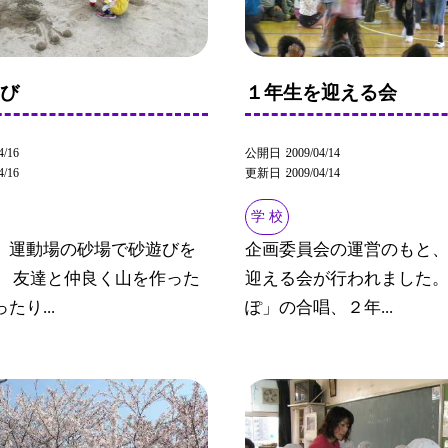
そび
１年生を迎える会
4/16
公開日
2009/04/14
4/16
更新日
2009/04/14
学 校
、運動場の砂場で砂遊びを
企画委員会の運営のもと
。 友達と仲良く山を作った
迎える会が行われました。
たり...
ぽ」の合唱、２年...