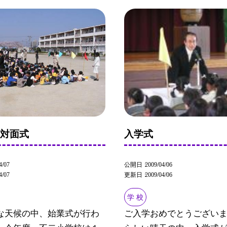
、対面式
入学式
4/07
公開日
2009/04/06
4/07
更新日
2009/04/06
学 校
な天候の中、始業式が行わ
ご入学おめでとうございま