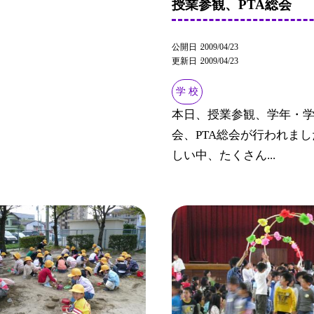
授業参観、PTA総会
公開日
2009/04/23
更新日
2009/04/23
学 校
本日、授業参観、学年・
会、PTA総会が行われま
しい中、たくさん...