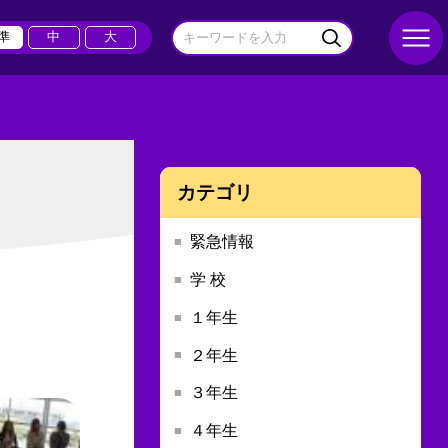
準
中
大
カテゴリ
緊急情報
学 校
１年生
２年生
３年生
４年生