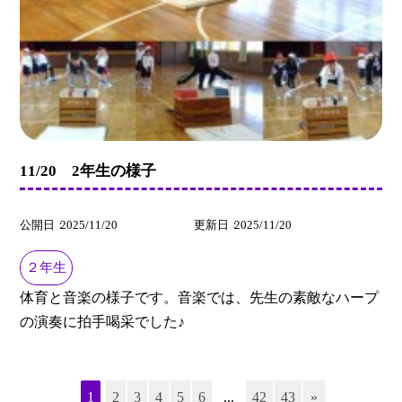
11/20 2年生の様子
公開日
2025/11/20
更新日
2025/11/20
２年生
体育と音楽の様子です。音楽では、先生の素敵なハープ
の演奏に拍手喝采でした♪
1
2
3
4
5
6
...
42
43
»