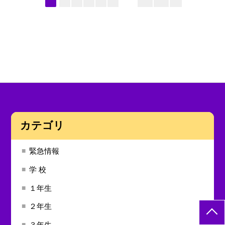
カテゴリ
緊急情報
学 校
１年生
２年生
３年生