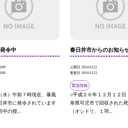
報発令中
春日井市からのお知ら
9/09
公開日
2014/12/22
9/09
更新日
2014/12/22
緊急情報
（水）午前７時現在、暴風
○平成２６年１２月１２日
日井市に発令されています
阜県可児市で回収された
中の授...
（オシドリ、１羽...