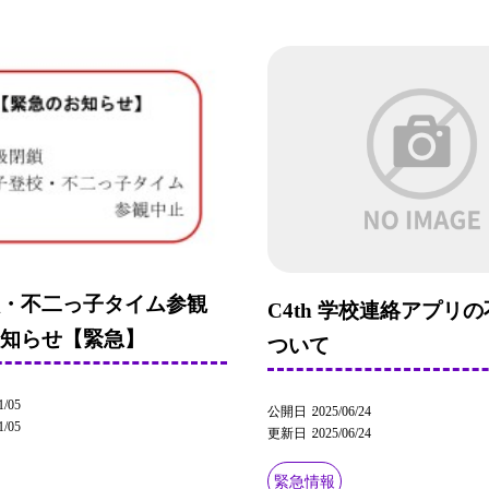
鎖・不二っ子タイム参観
C4th 学校連絡アプリ
お知らせ【緊急】
ついて
1/05
公開日
2025/06/24
1/05
更新日
2025/06/24
緊急情報