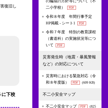
の編成の方針等について（不
障害復旧し
二小学校）
PDF
令和８年度 年間行事予定
HP掲載 - シート1
PDF
令和７年度 特別の教育課程
（書道科）の実施状況等につ
いて
PDF
災害発生時（地震・暴風警報
など）の対応について
災害時における緊急対応（令
和８年度版）
(609 KB)
PDF
５に下校
不二小安全マップ
不二小安全マップ
(825
PDF