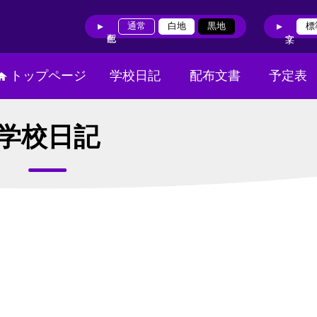
通常
白地
黒地
標
トップページ
学校日記
配布文書
予定表
学校日記