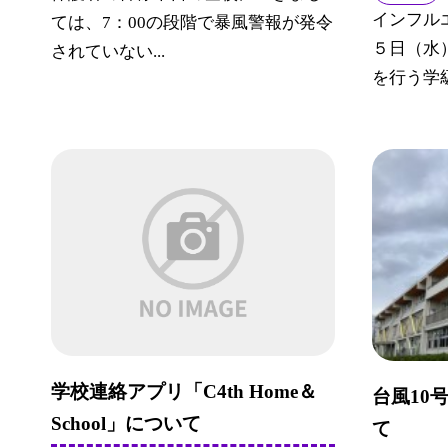
インフル
ては、7：00の段階で暴風警報が発令
５日（水
されていない...
を行う学級
学校連絡アプリ「C4th Home＆
台風10
School」について
て