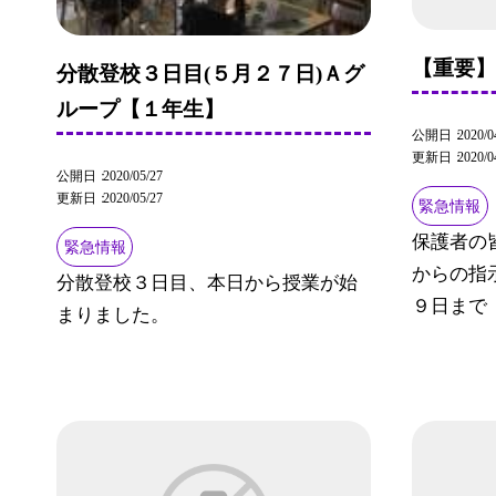
【重要
分散登校３日目(５月２７日)Ａグ
ループ【１年生】
公開日
2020/0
更新日
2020/0
公開日
2020/05/27
更新日
2020/05/27
緊急情報
保護者の
緊急情報
からの指
分散登校３日目、本日から授業が始
９日まで「
まりました。