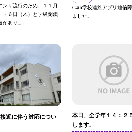
エンザ流行のため、１１月
C4th学校連絡アプリ通信
）・６日（木）と学級閉鎖
ました。
があり...
本日、全学年１４：２
号接近に伴う対応につい
します。