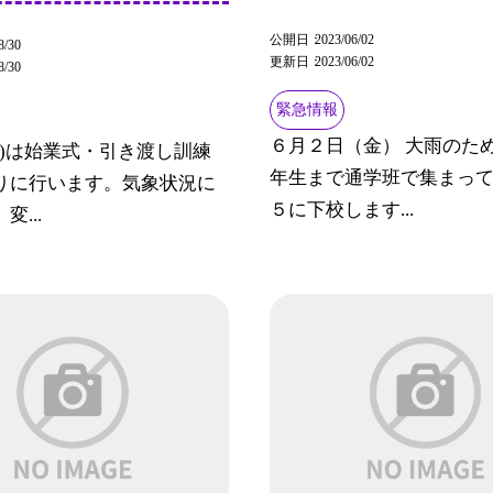
公開日
2023/06/02
8/30
更新日
2023/06/02
8/30
緊急情報
６月２日（金） 大雨のた
月)は始業式・引き渡し訓練
年生まで通学班で集まっ
りに行います。気象状況に
５に下校します...
変...