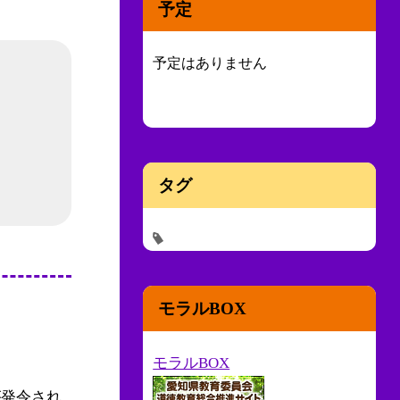
予定
予定はありません
タグ
モラルBOX
モラルBOX
が発令され