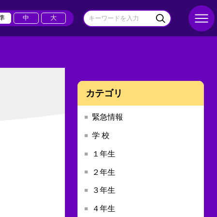
準
中
大
カテゴリ
緊急情報
学 校
１年生
２年生
３年生
４年生