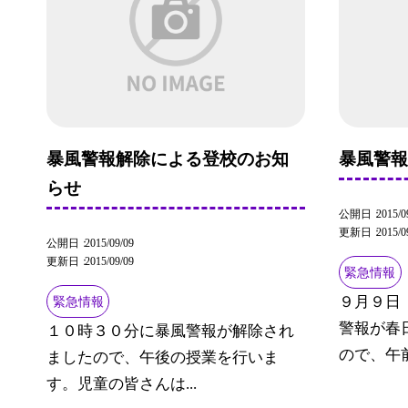
暴風警報解除による登校のお知
暴風警
らせ
公開日
2015/0
更新日
2015/0
公開日
2015/09/09
更新日
2015/09/09
緊急情報
９月９日
緊急情報
警報が春
１０時３０分に暴風警報が解除され
ので、午前
ましたので、午後の授業を行いま
す。児童の皆さんは...