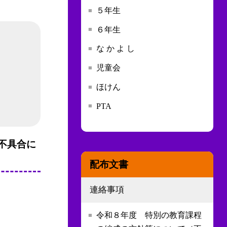
５年生
６年生
な か よ し
児童会
ほけん
PTA
の不具合に
配布文書
連絡事項
令和８年度 特別の教育課程