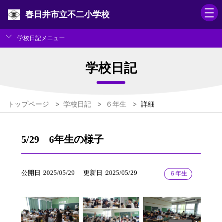
春日井市立不二小学校
学校日記メニュー
学校日記
トップページ
>
学校日記
>
６年生
>
詳細
5/29 6年生の様子
公開日
2025/05/29
更新日
2025/05/29
６年生