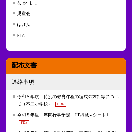
な か よ し
児童会
ほけん
PTA
配布文書
連絡事項
令和８年度 特別の教育課程の編成の方針等につい
て（不二小学校）
PDF
令和８年度 年間行事予定 HP掲載 - シート1
PDF