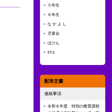
５年生
６年生
な か よ し
児童会
ほけん
PTA
配布文書
連絡事項
令和８年度 特別の教育課程