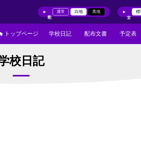
通常
白地
黒地
標
トップページ
学校日記
配布文書
予定表
学校日記