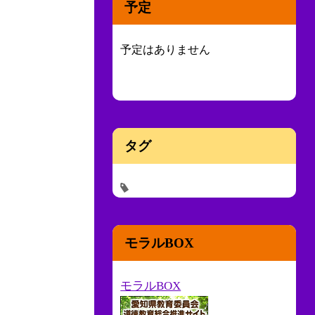
予定
予定はありません
タグ
モラルBOX
モラルBOX