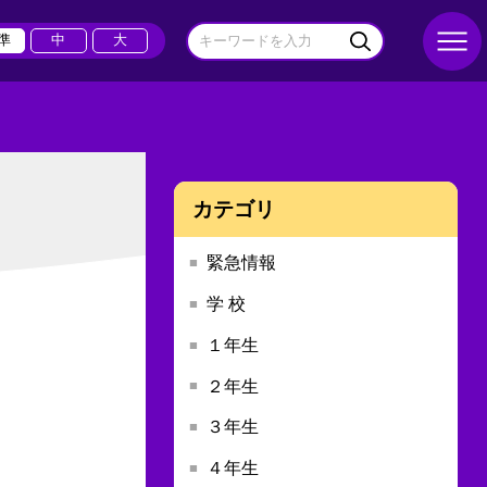
準
中
大
カテゴリ
緊急情報
学 校
１年生
２年生
３年生
４年生