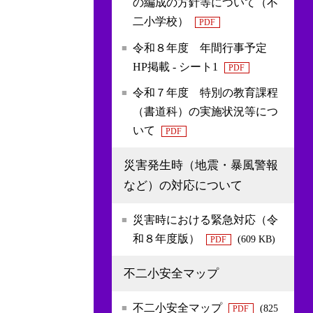
の編成の方針等について（不
二小学校）
PDF
令和８年度 年間行事予定
HP掲載 - シート1
PDF
令和７年度 特別の教育課程
（書道科）の実施状況等につ
いて
PDF
災害発生時（地震・暴風警報
など）の対応について
災害時における緊急対応（令
和８年度版）
(609 KB)
PDF
不二小安全マップ
不二小安全マップ
(825
PDF