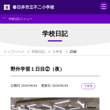
春日井市立不二小学校
学校日記メニュー
学校日記
トップページ
>
学校日記
>
５年生
>
詳細
野外学習１日目②（夜）
公開日
2026/06/04
更新日
2026/06/04
５年生