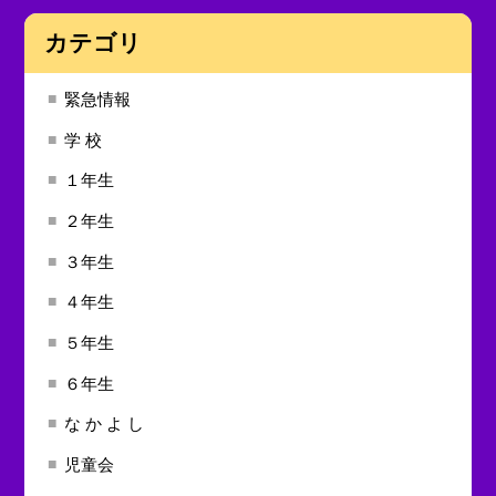
カテゴリ
緊急情報
学 校
１年生
２年生
３年生
４年生
５年生
６年生
な か よ し
児童会