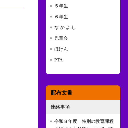
５年生
６年生
な か よ し
児童会
ほけん
PTA
配布文書
連絡事項
令和８年度 特別の教育課程