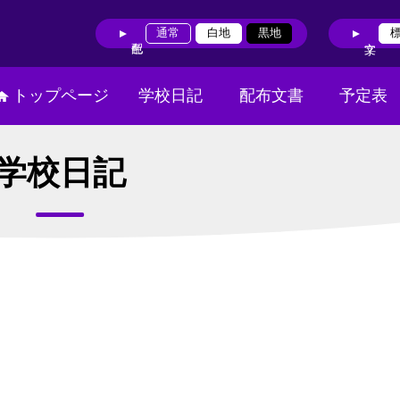
通常
白地
黒地
トップページ
学校日記
配布文書
予定表
学校日記