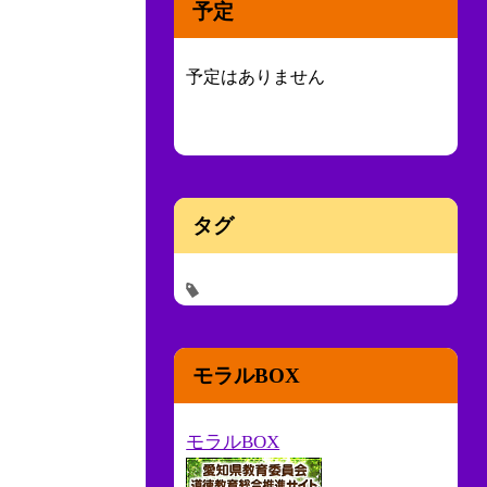
予定
予定はありません
タグ
モラルBOX
モラルBOX