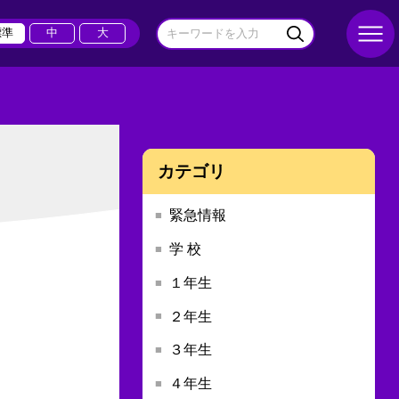
標準
中
大
カテゴリ
緊急情報
学 校
１年生
２年生
３年生
４年生