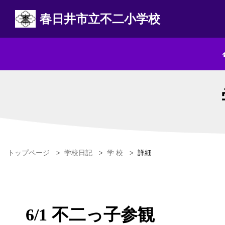
春日井市立不二小学校
トップページ
>
学校日記
>
学 校
>
詳細
6/1 不二っ子参観