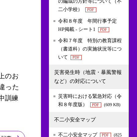
の編成の方針等について（不
二小学校）
PDF
令和８年度 年間行事予定
HP掲載 - シート1
PDF
令和７年度 特別の教育課程
（書道科）の実施状況等につ
いて
PDF
災害発生時（地震・暴風警報
上のお
など）の対応について
違った
災害時における緊急対応（令
中訓練
和８年度版）
(609 KB)
PDF
不二小安全マップ
不二小安全マップ
(825
PDF