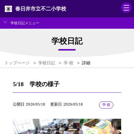
春日井市立不二小学校
学校日記メニュー
学校日記
トップページ
>
学校日記
>
学 校
>
詳細
5/18 学校の様子
公開日
2026/05/18
更新日
2026/05/18
学 校