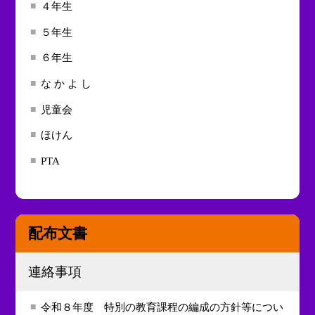
４年生
５年生
６年生
な か よ し
児童会
ほけん
PTA
配布文書
連絡事項
令和８年度 特別の教育課程の編成の方針等につい