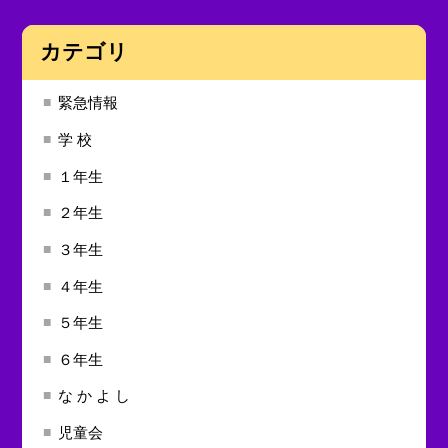
カテゴリ
緊急情報
学 校
１年生
２年生
３年生
４年生
５年生
６年生
な か よ し
児童会