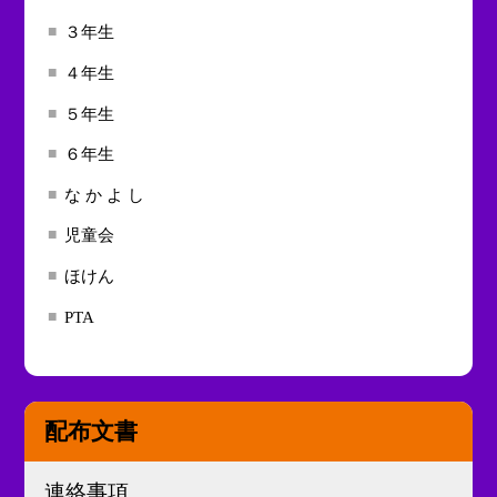
３年生
４年生
５年生
６年生
な か よ し
児童会
ほけん
PTA
配布文書
連絡事項