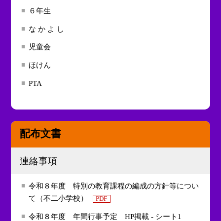
６年生
な か よ し
児童会
ほけん
PTA
配布文書
連絡事項
令和８年度 特別の教育課程の編成の方針等につい
て（不二小学校）
PDF
令和８年度 年間行事予定 HP掲載 - シート1