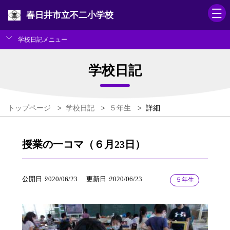
春日井市立不二小学校
学校日記メニュー
学校日記
トップページ
>
学校日記
>
５年生
>
詳細
授業の一コマ（６月23日）
公開日
2020/06/23
更新日
2020/06/23
５年生