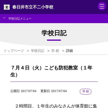
春日井市立不二小学校
学校日記メニュー
学校日記
トップページ
>
学校日記
>
学 校
>
詳細
７月４日（火）こども防犯教室（１年
生）
公開日
2017/07/04
更新日
2017/07/04
学 校
２時間目、１年生のみなさんが体育館に集