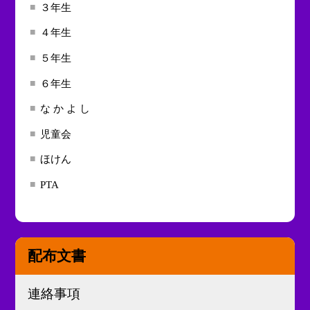
３年生
４年生
５年生
６年生
な か よ し
児童会
ほけん
PTA
配布文書
連絡事項