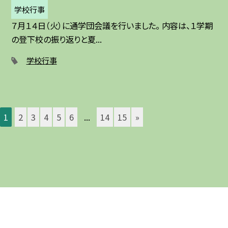
学校行事
７月１４日（火）に通学団会議を行いました。 内容は、１学期
の登下校の振り返りと夏...
学校行事
1
2
3
4
5
6
...
14
15
»