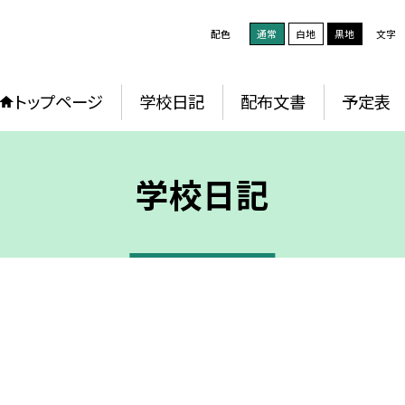
配色
通常
白地
黒地
文字
トップページ
学校日記
配布文書
予定表
学校日記