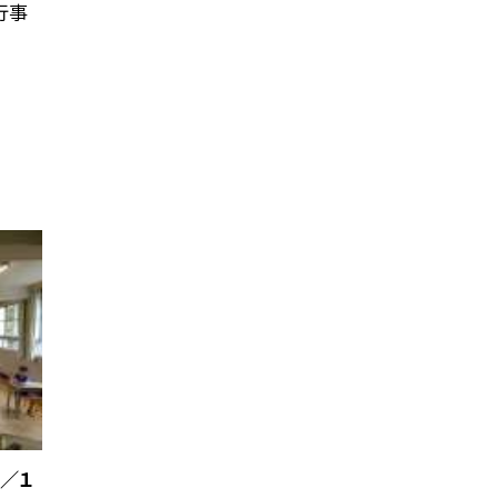
行事
４／１