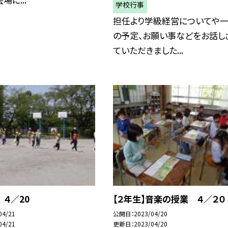
学校行事
担任より学級経営についてや
の予定、お願い事などをお話し
ていただきました...
４／20
【２年生】音楽の授業 ４／２０
04/21
公開日
2023/04/20
04/21
更新日
2023/04/20