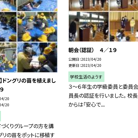
朝会（認証） ４／１９
公開日
2023/04/20
更新日
2023/04/20
学校生活のようす
生】ドングリの苗を植えまし
３〜６年生の学級委員と委員
９
員長の認証を行いました。 校
04/20
からは「安心で...
04/20
町づくりグループの方を講
グリの苗をポットに移植す