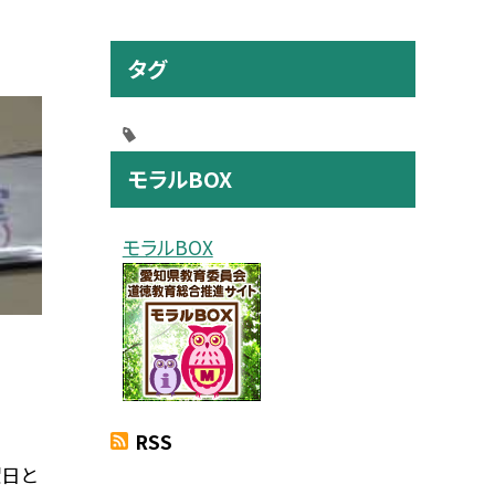
タグ
モラルBOX
モラルBOX
RSS
曜日と