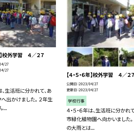
生】校外学習 ４／２７
04/27
04/27
【４・５・６年】校外学習 ４／２
公開日
2023/04/27
は、生活班に分かれて、あ
更新日
2023/04/27
へ出かけました。 ２年生
学校行事
...
４・５・６年は、生活班に分かれて
市緑化植物園へ向かいました。
の大雨とは...