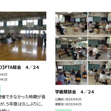
より】PTA総会 ４／２４
04/25
04/25
学級懇談会 ４／２４
開催できなかった時期が長
公開日
2023/04/25
が、５年度は久しぶりに、
更新日
2023/04/25
場に...