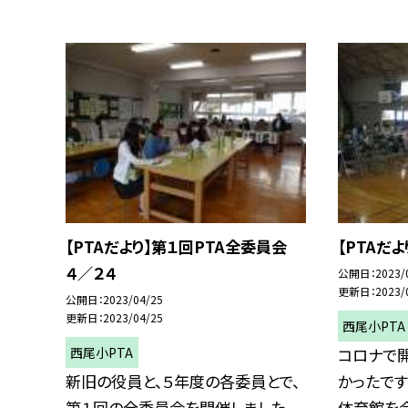
【PTAだより】第１回PTA全委員会
【PTAだ
４／２４
公開日
2023/
更新日
2023/
公開日
2023/04/25
更新日
2023/04/25
西尾小PTA
西尾小PTA
コロナで
新旧の役員と、５年度の各委員とで、
かったです
第１回の全委員会を開催しました。
体育館を会