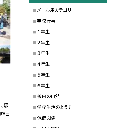
メール用カテゴリ
学校行事
１年生
２年生
３年生
４年生
７
５年生
６年生
校内の自然
、都
学校生活のようす
 昨日
保健関係