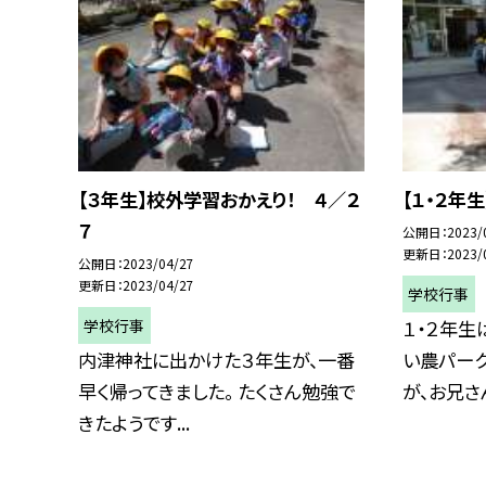
【３年生】校外学習おかえり！ ４／２
【１・２年
７
公開日
2023/
更新日
2023/
公開日
2023/04/27
更新日
2023/04/27
学校行事
学校行事
１・２年生
内津神社に出かけた３年生が、一番
い農パーク
早く帰ってきました。 たくさん勉強で
が、お兄さん
きたようです...