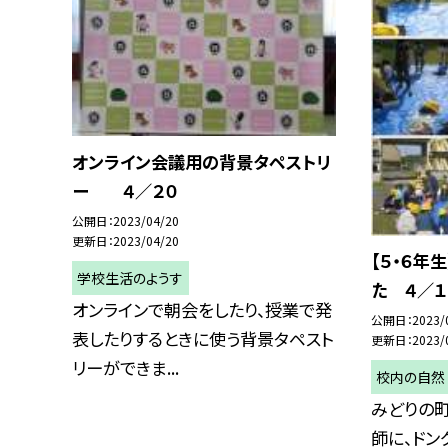
オンライン会議用の背景タペストリ
ー ４／２０
公開日
2023/04/20
更新日
2023/04/20
【５・６年
学校生活のようす
た ４／１
オンラインで朝会をしたり、授業で発
公開日
2023/
表したりするときに使う背景タペスト
更新日
2023/
リーができま...
校内の自然
みどりの
師に、ドン