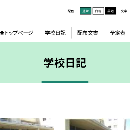
配色
通常
白地
黒地
文字
トップページ
学校日記
配布文書
予定表
学校日記