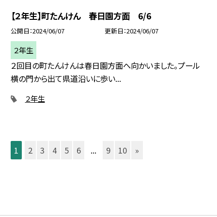
【２年生】町たんけん 春日園方面 6/6
公開日
2024/06/07
更新日
2024/06/07
２年生
２回目の町たんけんは春日園方面へ向かいました。プール
横の門から出て県道沿いに歩い...
２年生
1
2
3
4
5
6
...
9
10
»