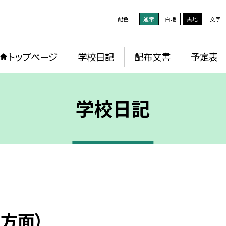
配色
通常
白地
黒地
文字
トップページ
学校日記
配布文書
予定表
学校日記
方面）