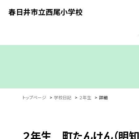
春日井市立西尾小学校
トップページ
>
学校日記
>
２年生
>
詳細
２年生 町たんけん（明知