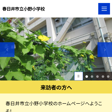
春日井市立小野小学校
1
2
3
4
5
来訪者の方へ
春日井市立小野小学校のホームページへようこ
そ！